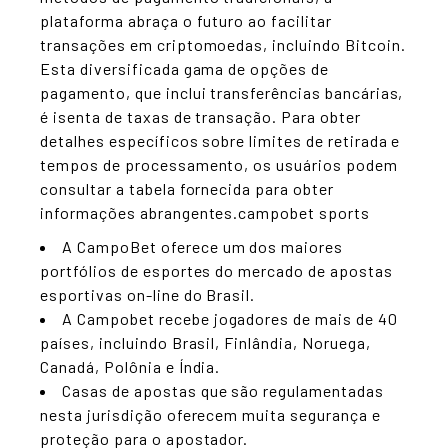
plataforma abraça o futuro ao facilitar
transações em criptomoedas, incluindo Bitcoin.
Esta diversificada gama de opções de
pagamento, que inclui transferências bancárias,
é isenta de taxas de transação. Para obter
detalhes específicos sobre limites de retirada e
tempos de processamento, os usuários podem
consultar a tabela fornecida para obter
informações abrangentes.
campobet sports
A CampoBet oferece um dos maiores
portfólios de esportes do mercado de apostas
esportivas on-line do Brasil.
A Campobet recebe jogadores de mais de 40
países, incluindo Brasil, Finlândia, Noruega,
Canadá, Polônia e Índia.
Casas de apostas que são regulamentadas
nesta jurisdição oferecem muita segurança e
proteção para o apostador.