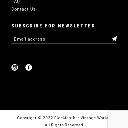
FAQ
Contact Us
SUBSCRIBE FOR NEWSLETTER
Copyright © 2022 Blackfeather Vintage Works,
All Rights Reserved