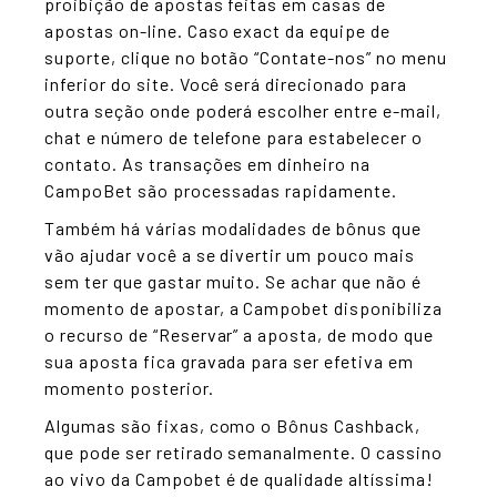
proibição de apostas feitas em casas de
apostas on-line. Caso exact da equipe de
suporte, clique no botão “Contate-nos” no menu
inferior do site. Você será direcionado para
outra seção onde poderá escolher entre e-mail,
chat e número de telefone para estabelecer o
contato. As transações em dinheiro na
CampoBet são processadas rapidamente.
Também há várias modalidades de bônus que
vão ajudar você a se divertir um pouco mais
sem ter que gastar muito. Se achar que não é
momento de apostar, a Campobet disponibiliza
o recurso de “Reservar” a aposta, de modo que
sua aposta fica gravada para ser efetiva em
momento posterior.
Algumas são fixas, como o Bônus Cashback,
que pode ser retirado semanalmente. O cassino
ao vivo da Campobet é de qualidade altíssima!