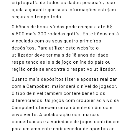
criptografia de todos os dados pessoais, isso
ajuda a garantir que suas informações estejam
seguras o tempo todo.
O bônus de boas-vindas pode chegar a até R$
4.500 mais 200 rodadas grátis. Este bônus está
vinculado com os seus quatro primeiros
depósitos. Para utilizar este website o
utilizador deve ter mais de 18 anos de idade
respeitando as leis de jogo online do país ou
região onde se encontra o respetivo utilizador.
Quanto mais depósitos fizer e apostas realizar
com a Campobet, maior será o nível do jogador.
O tipo de nível também confere benefícios
diferenciados. Os jogos com croupier ao vivo da
Campobet oferecem um ambiente dinâmico e
envolvente. A colaboração com marcas
conceituadas e a variedade de jogos contribuem
para um ambiente enriquecedor de apostas ao