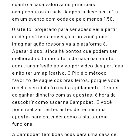
quanto a casa valoriza os principais
campeonatos do país. A aposta deve ser feita
em um evento com odds de pelo menos 1,50.
O site foi projetado para ser acessível a partir
de dispositivos móveis, então você pode
imaginar quão responsiva a plataforma é.
Apesar disso, ainda há pontos que podem ser
melhorados. Como o fato da casa não contar
com transmissão ao vivo por vídeo das partidas
e não ter um aplicativo. O Pix é o método
favorito de saque dos brasileiros, porque você
recebe seu dinheiro mais rapidamente. Depois
de ganhar dinheiro com as apostas, é hora de
descobrir como sacar na Campobet. E você
pode realizar testes antes de fechar uma
aposta, para entender como a plataforma
funciona.
A Campobet tem boas odds para uma casa de