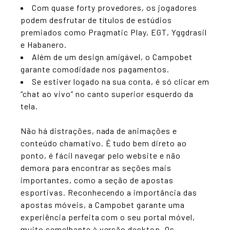
Com quase forty provedores, os jogadores
podem desfrutar de títulos de estúdios
premiados como Pragmatic Play, EGT, Yggdrasil
e Habanero.
Além de um design amigável, o Campobet
garante comodidade nos pagamentos.
Se estiver logado na sua conta, é só clicar em
“chat ao vivo” no canto superior esquerdo da
tela.
Não há distrações, nada de animações e
conteúdo chamativo. É tudo bem direto ao
ponto, é fácil navegar pelo website e não
demora para encontrar as seções mais
importantes, como a seção de apostas
esportivas. Reconhecendo a importância das
apostas móveis, a Campobet garante uma
experiência perfeita com o seu portal móvel,
muito semelhante à versão desktop. Os