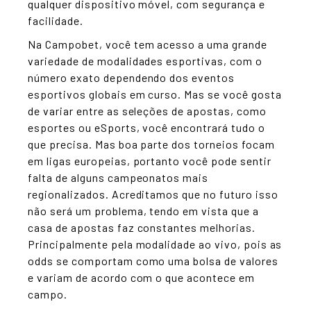
qualquer dispositivo móvel, com segurança e
facilidade.
Na Campobet, você tem acesso a uma grande
variedade de modalidades esportivas, com o
número exato dependendo dos eventos
esportivos globais em curso. Mas se você gosta
de variar entre as seleções de apostas, como
esportes ou eSports, você encontrará tudo o
que precisa. Mas boa parte dos torneios focam
em ligas europeias, portanto você pode sentir
falta de alguns campeonatos mais
regionalizados. Acreditamos que no futuro isso
não será um problema, tendo em vista que a
casa de apostas faz constantes melhorias.
Principalmente pela modalidade ao vivo, pois as
odds se comportam como uma bolsa de valores
e variam de acordo com o que acontece em
campo.