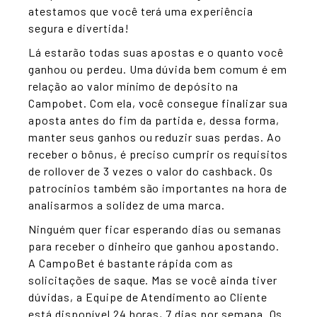
atestamos que você terá uma experiência
segura e divertida!
Lá estarão todas suas apostas e o quanto você
ganhou ou perdeu. Uma dúvida bem comum é em
relação ao valor mínimo de depósito na
Campobet. Com ela, você consegue finalizar sua
aposta antes do fim da partida e, dessa forma,
manter seus ganhos ou reduzir suas perdas. Ao
receber o bônus, é preciso cumprir os requisitos
de rollover de 3 vezes o valor do cashback. Os
patrocínios também são importantes na hora de
analisarmos a solidez de uma marca.
Ninguém quer ficar esperando dias ou semanas
para receber o dinheiro que ganhou apostando.
A CampoBet é bastante rápida com as
solicitações de saque. Mas se você ainda tiver
dúvidas, a Equipe de Atendimento ao Cliente
está disponível 24 horas, 7 dias por semana. Os