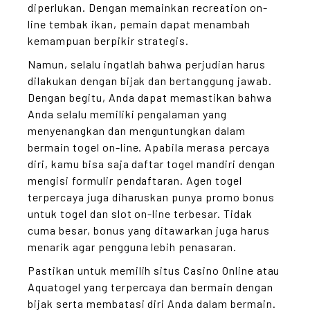
diperlukan. Dengan memainkan recreation on-
line tembak ikan, pemain dapat menambah
kemampuan berpikir strategis.
Namun, selalu ingatlah bahwa perjudian harus
dilakukan dengan bijak dan bertanggung jawab.
Dengan begitu, Anda dapat memastikan bahwa
Anda selalu memiliki pengalaman yang
menyenangkan dan menguntungkan dalam
bermain togel on-line. Apabila merasa percaya
diri, kamu bisa saja daftar togel mandiri dengan
mengisi formulir pendaftaran. Agen togel
terpercaya juga diharuskan punya promo bonus
untuk togel dan slot on-line terbesar. Tidak
cuma besar, bonus yang ditawarkan juga harus
menarik agar pengguna lebih penasaran.
Pastikan untuk memilih situs Casino Online atau
Aquatogel yang terpercaya dan bermain dengan
bijak serta membatasi diri Anda dalam bermain.