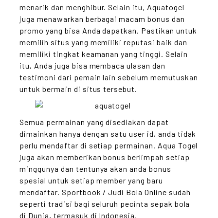
menarik dan menghibur. Selain itu, Aquatogel
juga menawarkan berbagai macam bonus dan
promo yang bisa Anda dapatkan. Pastikan untuk
memilih situs yang memiliki reputasi baik dan
memiliki tingkat keamanan yang tinggi. Selain
itu, Anda juga bisa membaca ulasan dan
testimoni dari pemain lain sebelum memutuskan
untuk bermain di situs tersebut.
Semua permainan yang disediakan dapat
dimainkan hanya dengan satu user id, anda tidak
perlu mendaftar di setiap permainan. Aqua Togel
juga akan memberikan bonus berlimpah setiap
minggunya dan tentunya akan anda bonus
spesial untuk setiap member yang baru
mendaftar. Sportbook / Judi Bola Online sudah
seperti tradisi bagi seluruh pecinta sepak bola
di Dunia, termasuk di Indonesia.