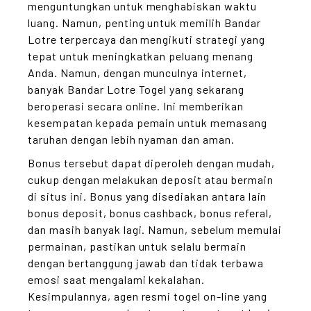
menguntungkan untuk menghabiskan waktu
luang. Namun, penting untuk memilih Bandar
Lotre terpercaya dan mengikuti strategi yang
tepat untuk meningkatkan peluang menang
Anda. Namun, dengan munculnya internet,
banyak Bandar Lotre Togel yang sekarang
beroperasi secara online. Ini memberikan
kesempatan kepada pemain untuk memasang
taruhan dengan lebih nyaman dan aman.
Bonus tersebut dapat diperoleh dengan mudah,
cukup dengan melakukan deposit atau bermain
di situs ini. Bonus yang disediakan antara lain
bonus deposit, bonus cashback, bonus referal,
dan masih banyak lagi. Namun, sebelum memulai
permainan, pastikan untuk selalu bermain
dengan bertanggung jawab dan tidak terbawa
emosi saat mengalami kekalahan.
Kesimpulannya, agen resmi togel on-line yang