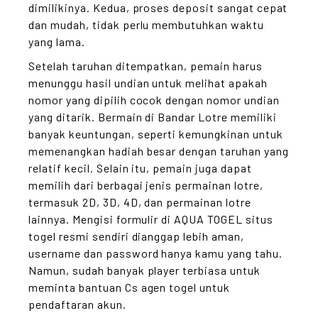
dimilikinya. Kedua, proses deposit sangat cepat
dan mudah, tidak perlu membutuhkan waktu
yang lama.
Setelah taruhan ditempatkan, pemain harus
menunggu hasil undian untuk melihat apakah
nomor yang dipilih cocok dengan nomor undian
yang ditarik. Bermain di Bandar Lotre memiliki
banyak keuntungan, seperti kemungkinan untuk
memenangkan hadiah besar dengan taruhan yang
relatif kecil. Selain itu, pemain juga dapat
memilih dari berbagai jenis permainan lotre,
termasuk 2D, 3D, 4D, dan permainan lotre
lainnya. Mengisi formulir di AQUA TOGEL situs
togel resmi sendiri dianggap lebih aman,
username dan password hanya kamu yang tahu.
Namun, sudah banyak player terbiasa untuk
meminta bantuan Cs agen togel untuk
pendaftaran akun.