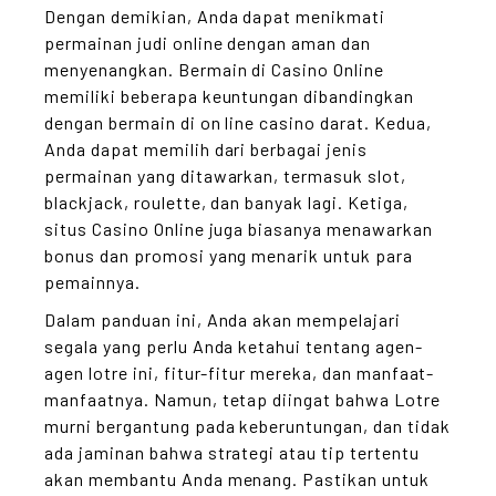
Dengan demikian, Anda dapat menikmati
permainan judi online dengan aman dan
menyenangkan. Bermain di Casino Online
memiliki beberapa keuntungan dibandingkan
dengan bermain di on line casino darat. Kedua,
Anda dapat memilih dari berbagai jenis
permainan yang ditawarkan, termasuk slot,
blackjack, roulette, dan banyak lagi. Ketiga,
situs Casino Online juga biasanya menawarkan
bonus dan promosi yang menarik untuk para
pemainnya.
Dalam panduan ini, Anda akan mempelajari
segala yang perlu Anda ketahui tentang agen-
agen lotre ini, fitur-fitur mereka, dan manfaat-
manfaatnya. Namun, tetap diingat bahwa Lotre
murni bergantung pada keberuntungan, dan tidak
ada jaminan bahwa strategi atau tip tertentu
akan membantu Anda menang. Pastikan untuk