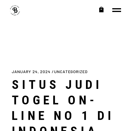
JANUARY 24, 2024
UNCATEGORIZED
SITUS JUDI
TOGEL ON-
LINE NO 1 DI