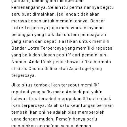
gampang sekali guna memperoleh
kemenangannya. Selain itu permainannya begitu
seru buat dimainkan, jadi anda tidak akan
merasa bosan untuk memainkannya. Bandar
Lotre Terpercaya juga menawarkan layanan
pelanggan yang baik dan sistem pembayaran
yang aman dan cepat. Pastikan untuk memilih
Bandar Lotre Terpercaya yang memiliki reputasi
yang baik dan ulasan positif dari pemain lain.
Namun, Anda tidak perlu khawatir jika bermain
di situs Casino Online atau Aquatogel yang
terpercaya.
Jika situs tembak ikan tersebut memiliki
reputasi yang baik, maka Anda dapat yakin
bahwa situs tersebut merupakan Situs tembak
ikan terpercaya. Salah satu keuntungan bermain
tembak ikan online adalah bisa memperoleh
uang dengan mudah. Pemain hanya perlu
memainkan permainan sesuai dengan