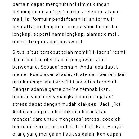
pemain dapat menghubungi tim dukungan
pelanggan melalui reside chat, telepon, atau e-
mail. Isi formulir pendaftaran Isilah formulir
pendaftaran dengan informasi yang benar dan
lengkap, seperti nama lengkap, alamat e mail,
nomor telepon, dan password.
Situs-situs tersebut telah memiliki lisensi resmi
dan dipantau oleh badan pengawas yang
berwenang. Sebagai pemain, Anda juga dapat
memeriksa ulasan atau evaluate dari pemain lain
untuk mengetahui kredibilitas situs tersebut.
Dengan adanya game on-line tembak ikan,
hiburan yang menyenangkan dan mengatasi
stress dapat dengan mudah diakses. Jadi, jika
Anda sedang membutuhkan hiburan atau
mencari cara untuk mengatasi stress, cobalah
bermain recreation on-line tembak ikan. Banyak
orang yang mengalami stress dalam kehidupan