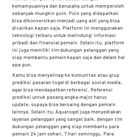
kemampuannya dan berusaha untuk memperoleh
sebanyak mungkin poin. Poin yang didapatkan
bisa dikonversikan menjadi uang asli yang bisa
dicairkan kapan saja. Platform ini menggunakan
teknologi terbaru untuk melindungi informasi
pribadi dan finansial pemain. Selain itu, platform
ini juga memiliki tim dukungan pelanggan yang
siap membantu pemain kapan saja dan dalam hal
apa pun.
Kamu bisa menyelinap ke komunitas atau grup
prediksi pasaran togel di berbagai sosial media,
agar bisa mendapatkan referensi. Referensi
prediksi untuk pasang angka major harus
update, supaya bisa bersaing dengan pemain
lainnya. Selain itu, Aquatogel juga menyediakan
layanan pelanggan yang sangat baik, dengan tim
dukungan pelanggan yang siap membantu para
pemain 24 jam sehari, 7 hari seminggu. Para