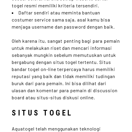
togel resmi memiliki kriteria tersendiri.
Daftar sendiri atau meminta bantuan
costumer service sama saja, asal kamu bisa
menjaga username dan password dengan baik.
Oleh karena itu, sangat penting bagi para pemain
untuk melakukan riset dan mencari informasi
sebanyak mungkin sebelum memutuskan untuk
bergabung dengan situs togel tertentu. Situs
bandar togel on-line terpercaya harus memiliki
reputasi yang baik dan tidak memiliki tudingan
buruk dari para pemain. Ini bisa dilihat dari
ulasan dan komentar para pemain di discussion
board atau situs-situs diskusi online.
SITUS TOGEL
Aquatogel telah menggunakan teknologi