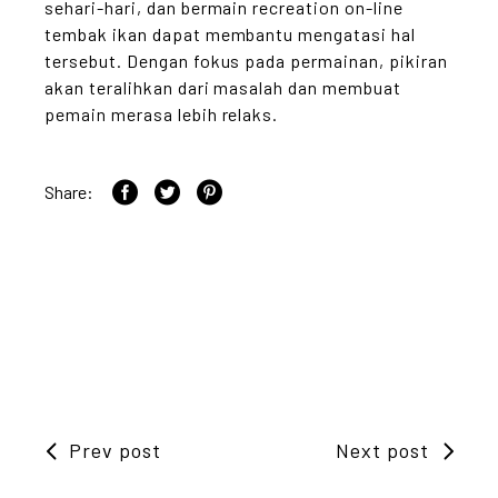
sehari-hari, dan bermain recreation on-line
tembak ikan dapat membantu mengatasi hal
tersebut. Dengan fokus pada permainan, pikiran
akan teralihkan dari masalah dan membuat
pemain merasa lebih relaks.
Share:
Prev post
Next post