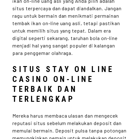
ikan on-line uang asli yang Anda pilih adalah
situs terpercaya dan dapat diandalkan. Jangan
ragu untuk bermain dan menikmati permainan
tembak ikan on-line uang asli, tetapi pastikan
untuk memilih situs yang tepat. Dalam era
digital seperti sekarang, taruhan bola on-line
menjadi hal yang sangat populer di kalangan
para penggemar olahraga.
SITUS STAY ON LINE
CASINO ON-LINE
TERBAIK DAN
TERLENGKAP
Mereka harus membaca ulasan dan mengecek
reputasi situs sebelum melakukan deposit dan
memulai bermain. Deposit pulsa tanpa potongan
memungkinkan pemain untuk melakukan deposit