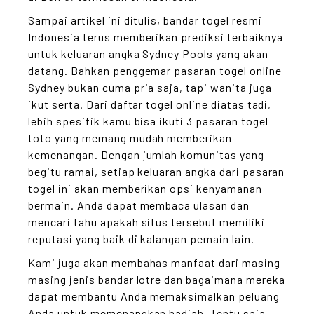
Sampai artikel ini ditulis, bandar togel resmi
Indonesia terus memberikan prediksi terbaiknya
untuk keluaran angka Sydney Pools yang akan
datang. Bahkan penggemar pasaran togel online
Sydney bukan cuma pria saja, tapi wanita juga
ikut serta. Dari daftar togel online diatas tadi,
lebih spesifik kamu bisa ikuti 3 pasaran togel
toto yang memang mudah memberikan
kemenangan. Dengan jumlah komunitas yang
begitu ramai, setiap keluaran angka dari pasaran
togel ini akan memberikan opsi kenyamanan
bermain. Anda dapat membaca ulasan dan
mencari tahu apakah situs tersebut memiliki
reputasi yang baik di kalangan pemain lain.
Kami juga akan membahas manfaat dari masing-
masing jenis bandar lotre dan bagaimana mereka
dapat membantu Anda memaksimalkan peluang
Anda untuk memenangkan hadiah. Tentu saja,