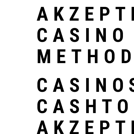
AKZEPT
CASINO
METHO
CASINO
CASHTO
AKZEPT