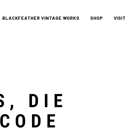
BLACKFEATHER VINTAGE WORKS
SHOP
VISIT
All
FAQ P
Women
Men
Denim
Tees
S, DIE
Accessories
Housewares
CODE