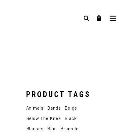
age
PRODUCT TAGS
Animals
Bands
Beige
Below The Knee
Black
Blouses
Blue
Brocade