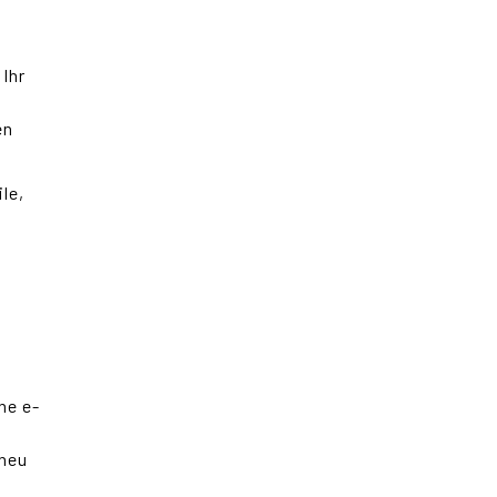
h
 Ihr
en
le,
ne e-
 neu