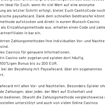
em ideal für Euch, wenn Ihr viel Wert auf eine anonyme
ung als letzter Schritt erfolgt, bietet Euch CashtoCode noc
assische paysafecard. Dank dem schnellen Geldtransfer könnt
gsmethode aufstocken und direkt in eurem Wunsch-Casino
o als Einzahlungsmethode aus, erhalten einen Code und zahl
tnerfilialen in bar ein.
ührten Zahlungsmethoden ihre individuellen Vor- und Nachtei
sind.
des Casinos für genauere Informationen.
tin Casino sehr zugetan und spielen dort häufig.
n 100%igen Bonus bis zu 200 EUR.
 bei der Bezahlung mit Paysafecard, über ein sogenanntes
rt.
afecard mit allen Vor- und Nachteilen. Besonders Spieler oh
e Zahlungen, aber jeder, der Wert auf Sicherheit und
gen bedienen. Obwohl die Zahlungsmethode vergleichsweise
ufsstellen unterstützt und auch von vielen Online Casinos